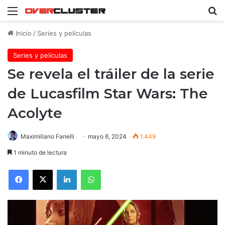
Menú
B
Inicio
/
Series y películas
Series y películas
Se revela el tráiler de la serie
de Lucasfilm Star Wars: The
Acolyte
Maximiliano Fanelli
mayo 6, 2024
1.449
1 minuto de lectura
Facebook
X
LinkedIn
WhatsApp