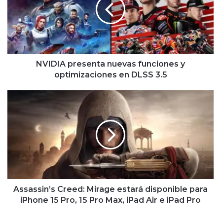
funciones
y
optimizaciones
en
DLSS
3.5
NVIDIA presenta nuevas funciones y
optimizaciones en DLSS 3.5
Assassin’s
Creed:
Mirage
estará
disponible
para
iPhone
15
Pro,
15
Assassin’s Creed: Mirage estará disponible para
Pro
iPhone 15 Pro, 15 Pro Max, iPad Air e iPad Pro
Max,
iPad