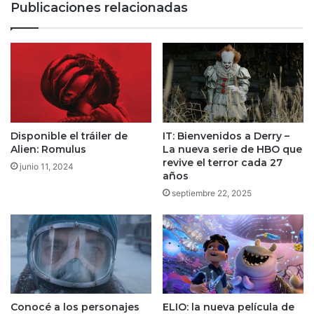
Publicaciones relacionadas
Air
e
iPad
Pro
Disponible el tráiler de
IT: Bienvenidos a Derry –
Alien: Romulus
La nueva serie de HBO que
revive el terror cada 27
junio 11, 2024
años
septiembre 22, 2025
Conocé a los personajes
ELIO: la nueva película de