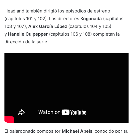
Headland también dirigió los episodios de estreno
(capítulos 101 y 102). Los directores
Kogonada
(capítulos
103 y 107),
Alex García López
(capítulos 104 y 105)
y
Hanelle Culpepper
(capítulos 106 y 108) completan la
dirección de la serie.
El galardonado compositor
Michael Abels
, conocido por su