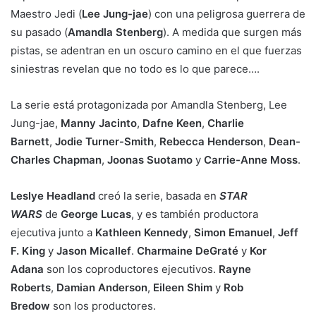
Maestro Jedi (
Lee Jung-jae
) con una peligrosa guerrera de
su pasado (
Amandla Stenberg
). A medida que surgen más
pistas, se adentran en un oscuro camino en el que fuerzas
siniestras revelan que no todo es lo que parece….
La serie está protagonizada por Amandla Stenberg, Lee
Jung-jae,
Manny Jacinto
,
Dafne Keen
,
Charlie
Barnett
,
Jodie Turner-Smith
,
Rebecca Henderson
,
Dean-
Charles Chapman
,
Joonas Suotamo
y
Carrie-Anne Moss
.
Leslye Headland
creó la serie, basada en
STAR
WARS
de
George Lucas
, y es también productora
ejecutiva junto a
Kathleen Kennedy
,
Simon Emanuel
,
Jeff
F. King
y
Jason Micallef
.
Charmaine DeGraté
y
Kor
Adana
son los coproductores ejecutivos.
Rayne
Roberts
,
Damian Anderson
,
Eileen Shim
y
Rob
Bredow
son los productores.