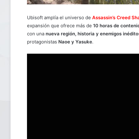
Ubisoft amplía el universo de
Assassin’s Creed S
expansión que ofrece más de
10 horas de conteni
con una
nueva región, historia y enemigos inédito
protagonistas
Naoe y Yasuke
.