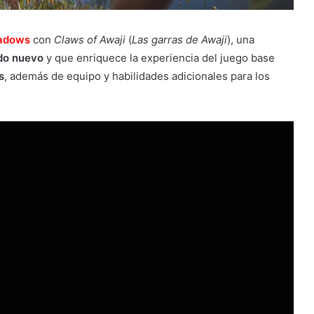
hadows
con
Claws of Awaji
(
Las garras de Awaji
), una
do nuevo
y que enriquece la experiencia del juego base
s
, además de equipo y habilidades adicionales para los