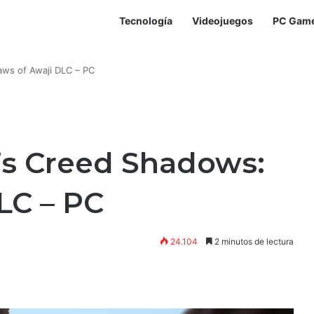
Tecnología
Videojuegos
PC Gam
aws of Awaji DLC – PC
’s Creed Shadows:
LC – PC
24.104
2 minutos de lectura