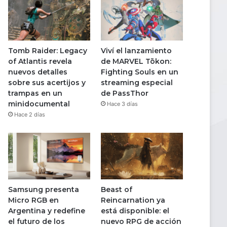
Tomb Raider: Legacy
Viví el lanzamiento
of Atlantis revela
de MARVEL Tōkon:
nuevos detalles
Fighting Souls en un
sobre sus acertijos y
streaming especial
trampas en un
de PassThor
minidocumental
Hace 3 días
Hace 2 días
Samsung presenta
Beast of
Micro RGB en
Reincarnation ya
Argentina y redefine
está disponible: el
el futuro de los
nuevo RPG de acción