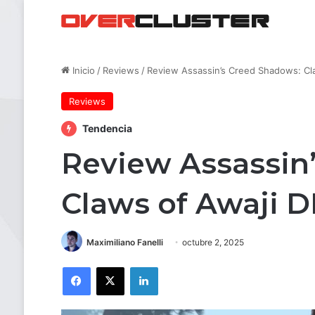
Inicio
/
Reviews
/
Review Assassin’s Creed Shadows: Cl
Reviews
Tendencia
Review Assassin
Claws of Awaji D
Maximiliano Fanelli
octubre 2, 2025
Facebook
X
LinkedIn