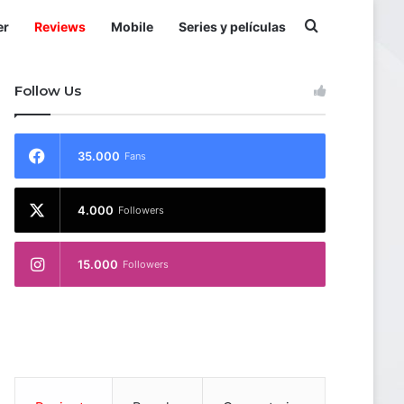
Buscar por
er
Reviews
Mobile
Series y películas
Follow Us
35.000
Fans
4.000
Followers
15.000
Followers