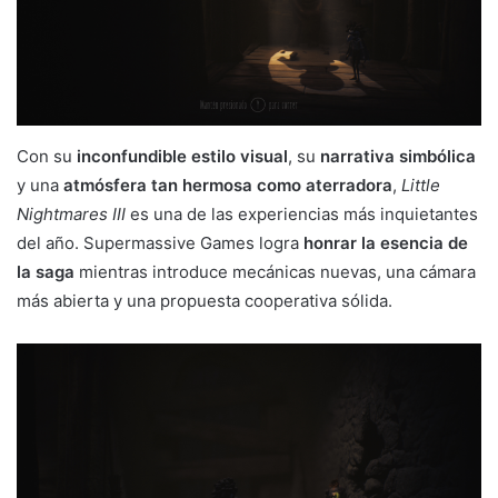
Con su
inconfundible estilo visual
, su
narrativa simbólica
y una
atmósfera tan hermosa como aterradora
,
Little
Nightmares III
es una de las experiencias más inquietantes
del año. Supermassive Games logra
honrar la esencia de
la saga
mientras introduce mecánicas nuevas, una cámara
más abierta y una propuesta cooperativa sólida.