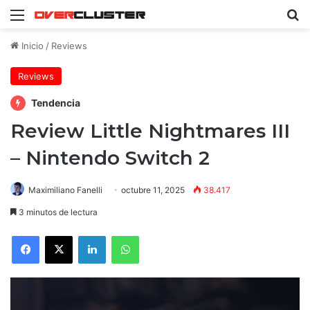
Menú
B
Inicio
/
Reviews
Reviews
Tendencia
Review Little Nightmares III
– Nintendo Switch 2
Maximiliano Fanelli
octubre 11, 2025
38.417
3 minutos de lectura
Facebook
X
LinkedIn
WhatsApp