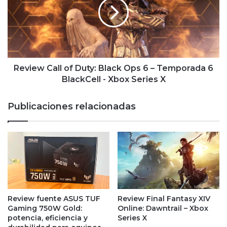
Duty:
Black
Ops
6
–
Temporada
6
Review Call of Duty: Black Ops 6 – Temporada 6
BlackCell
BlackCell - Xbox Series X
-
Xbox
Publicaciones relacionadas
Series
X
Review fuente ASUS TUF
Review Final Fantasy XIV
Gaming 750W Gold:
Online: Dawntrail – Xbox
potencia, eficiencia y
Series X