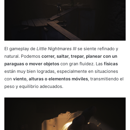
El gameplay de
Little Nightmares III
se siente refinado y
natural. Podemos
correr, saltar, trepar, planear con un
paraguas o mover objetos
con gran fluidez. Las
físicas
están muy bien logradas, especialmente en situaciones
con
viento, alturas o elementos móviles
, transmitiendo el
peso y equilibrio adecuados.