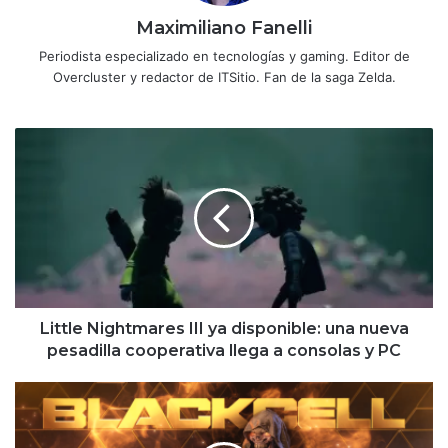
Maximiliano Fanelli
Periodista especializado en tecnologías y gaming. Editor de
Overcluster y redactor de ITSitio. Fan de la saga Zelda.
Little
Nightmares
III
ya
disponible:
una
nueva
pesadilla
cooperativa
llega
Little Nightmares III ya disponible: una nueva
a
pesadilla cooperativa llega a consolas y PC
consolas
y
Review
PC
Call
of