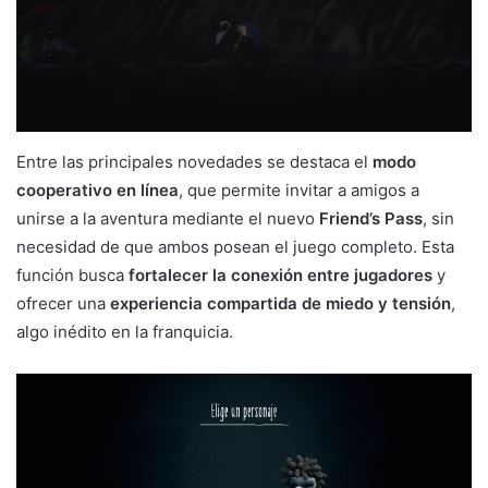
Entre las principales novedades se destaca el
modo
cooperativo en línea
, que permite invitar a amigos a
unirse a la aventura mediante el nuevo
Friend’s Pass
, sin
necesidad de que ambos posean el juego completo. Esta
función busca
fortalecer la conexión entre jugadores
y
ofrecer una
experiencia compartida de miedo y tensión
,
algo inédito en la franquicia.