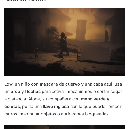
Low, un niño con
máscara de cuervo
y una capa azul, usa
un
arco y flechas
para activar mecanismos o cortar sogas
a distancia. Alone, su compañera con
mono verde y
coletas
, porta una
llave inglesa
con la que puede romper
muros, manipular objetos o abrir zonas bloqueadas.