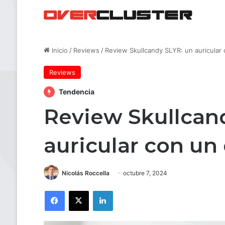
Inicio
/
Reviews
/
Review Skullcandy SLYR: un auricular 
Reviews
Tendencia
Review Skullcan
auricular con un 
Nicolás Roccella
octubre 7, 2024
Facebook
X
LinkedIn