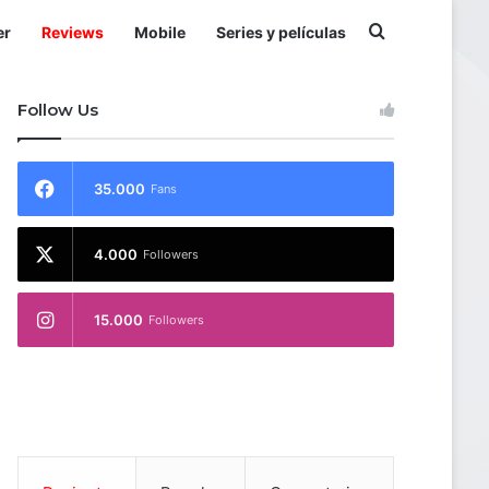
Buscar por
er
Reviews
Mobile
Series y películas
Follow Us
35.000
Fans
4.000
Followers
15.000
Followers