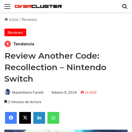
Menú
B
Inicio
/
Reviews
Reviews
Tendencia
Review Another Code:
Recollection – Nintendo
Switch
Maximiliano Fanelli
febrero 9, 2024
12.400
2 minutos de lectura
Facebook
X
LinkedIn
WhatsApp