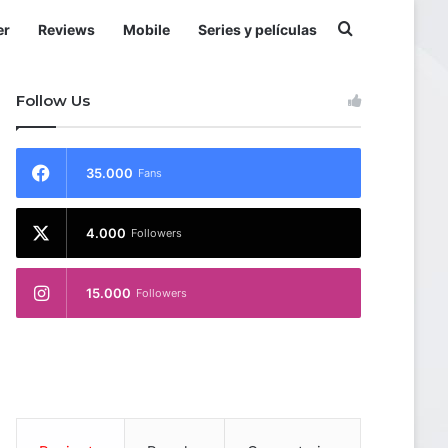
Buscar por
er
Reviews
Mobile
Series y películas
Follow Us
35.000
Fans
4.000
Followers
15.000
Followers