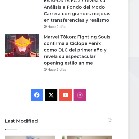
EA SPORTS FC 27 revela su
Análisis a Fondo del Modo
Carrera con grandes mejoras
en transferencias y realismo
Hace 2 días
Marvel Tōkon: Fighting Souls
confirma a Cíclope Fénix
como DLC del primer año y
revela su espectacular
opening estilo anime
Hace 2 días
Facebook
X
YouTube
Instagram
Last Modified