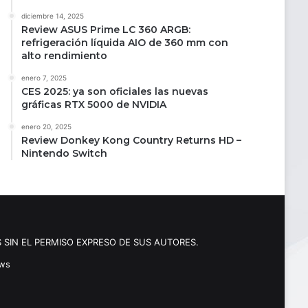
diciembre 14, 2025
Review ASUS Prime LC 360 ARGB:
refrigeración líquida AIO de 360 mm con
alto rendimiento
enero 7, 2025
CES 2025: ya son oficiales las nuevas
gráficas RTX 5000 de NVIDIA
enero 20, 2025
Review Donkey Kong Country Returns HD –
Nintendo Switch
 SIN EL PERMISO EXPRESO DE SUS AUTORES.
ews