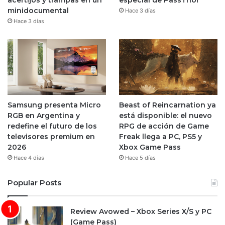
acertijos y trampas en un
especial de PassThor
minidocumental
Hace 3 días
Hace 3 días
Samsung presenta Micro
Beast of Reincarnation ya
RGB en Argentina y
está disponible: el nuevo
redefine el futuro de los
RPG de acción de Game
televisores premium en
Freak llega a PC, PS5 y
2026
Xbox Game Pass
Hace 4 días
Hace 5 días
Popular Posts
Review Avowed – Xbox Series X/S y PC
(Game Pass)