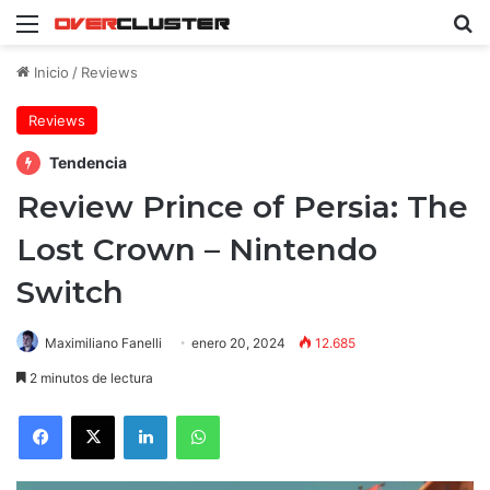
Menú
B
Inicio
/
Reviews
Reviews
Tendencia
Review Prince of Persia: The
Lost Crown – Nintendo
Switch
Maximiliano Fanelli
enero 20, 2024
12.685
2 minutos de lectura
Facebook
X
LinkedIn
WhatsApp