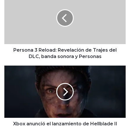
3
Reload:
Revelación
de
Trajes
del
DLC,
banda
sonora
Persona 3 Reload: Revelación de Trajes del
y
DLC, banda sonora y Personas
Personas
Xbox
anunció
el
lanzamiento
de
Hellblade
II
Xbox anunció el lanzamiento de Hellblade II