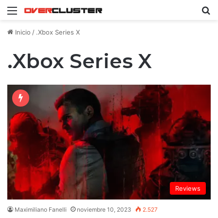
Menú
B
Inicio
/
.Xbox Series X
.Xbox Series X
Reviews
Maximiliano Fanelli
noviembre 10, 2023
2.527